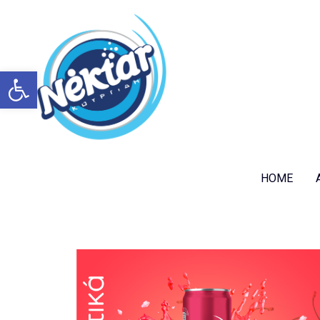
Open toolbar
Products
HOME