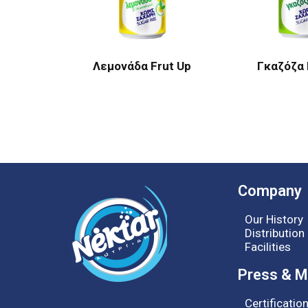
Λεμονάδα Frut Up
Γκαζόζα 
Company
Our History
Distributio
Facilities
Press & M
Certificatio