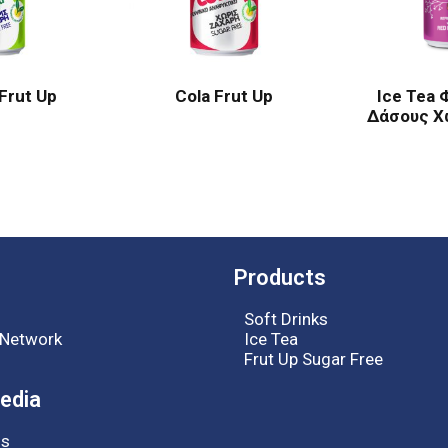
Frut Up
Cola Frut Up
Ice Tea 
Δάσους Χ
Products
Soft Drinks
n Network
Ice Tea
Frut Up Sugar Free
edia
ns