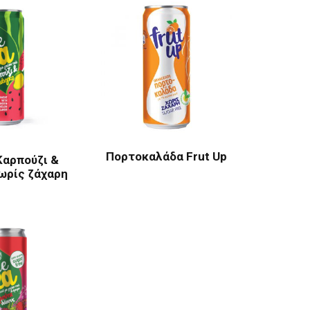
Πορτοκαλάδα Frut Up
Καρπούζι &
ωρίς ζάχαρη