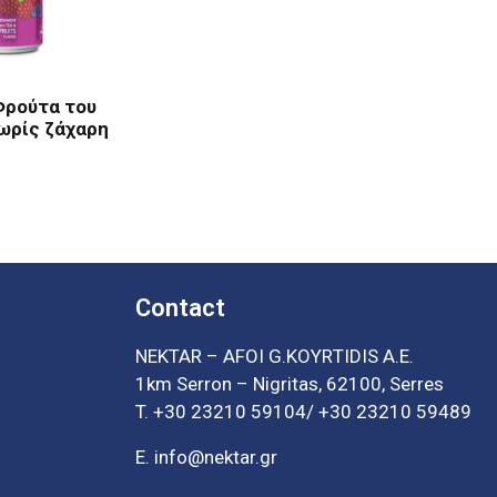
Φρούτα του
ωρίς ζάχαρη
Contact
NEKTAR – ΑFOI G.ΚΟΥRΤΙDIS Α.Ε.
1km Serron – Nigritas, 62100, Serres
T.
+30 23210 59104
/
+30 23210 59489
E.
info@nektar.gr