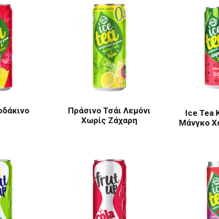
οδάκινο
Πράσινο Τσάι Λεμόνι
Ice Tea 
Χωρίς Ζάχαρη
Μάνγκο Χ