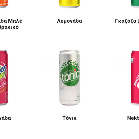
άδα Μπλέ
Λεμονάδα
Γκαζόζα 
θρακικό
νάδα
Τόνικ
Nekt