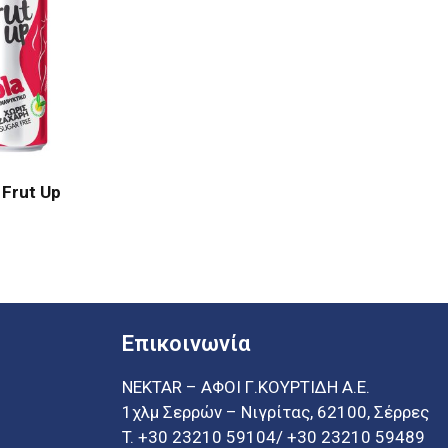
 Frut Up
Επικοινωνία
NEKTAR – ΑΦΟΙ Γ.ΚΟΥΡΤΙΔΗ Α.Ε.
1χλμ Σερρών – Νιγρίτας, 62100, Σέρρες
T.
+30 23210 59104
/
+30 23210 59489